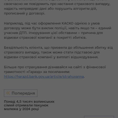
своєчасно не повідомить про настання страхового випадку,
надасть неправдиві дані або порушить алгоритм дій,
прописаний у договорі.
Наприклад, під час оформлення КАСКО однією з умов
договору може бути виклик поліції, навіть якщо ти – єдиний
учасник ДТП. Ігнорування цієї обставини – причина для
відмови страхової компанії в покритті збитків.
Бездіяльність клієнта, що призвела до збільшення збитку від
страхового випадку, також може стати підставою для
відмови страхової компанії у виплаті відшкодування.
Більше про страхування дізнавайся на сайті з фінансової
грамотності «Гаразд» за посиланням:
https://harazd.bank.gov.ua/article/strahuvanna
.
Попередня
Понад 4,5 тисяч волинських
сімей отримали пакунок
малюка у 2024 році