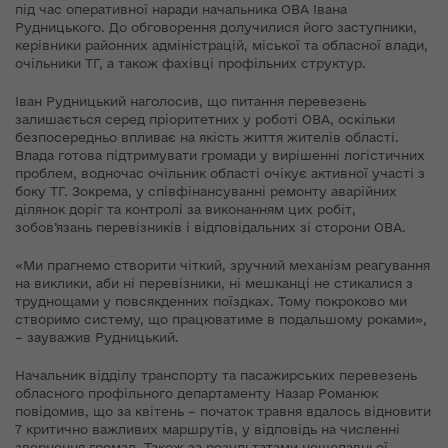
під час оперативної наради начальника ОВА Івана
Рудницького. До обговорення долучилися його заступники,
керівники районних адміністрацій, міської та обласної влади,
очільники ТГ, а також фахівці профільних структур.
Іван Рудницький наголосив, що питання перевезень
залишається серед пріоритетних у роботі ОВА, оскільки
безпосередньо впливає на якість життя жителів області.
Влада готова підтримувати громади у вирішенні логістичних
проблем, водночас очільник області очікує активної участі з
боку ТГ. Зокрема, у співфінансуванні ремонту аварійних
ділянок доріг та контролі за виконанням цих робіт,
зобов’язань перевізників і відповідальних зі сторони ОВА.
«Ми прагнемо створити чіткий, зручний механізм реагування
на виклики, аби ні перевізники, ні мешканці не стикалися з
труднощами у повсякденних поїздках. Тому покроково ми
створимо систему, що працюватиме в подальшому роками»,
– зауважив Рудницький.
Начальник відділу транспорту та пасажирських перевезень
обласного профільного департаменту Назар Романюк
повідомив, що за квітень – початок травня вдалось відновити
7 критично важливих маршрутів, у відповідь на численні
звернення громад. Також за результатами нещодавньої