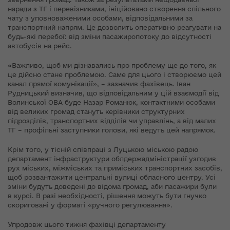
наради з ТГ і перевізниками, ініційовано створення спільного
чату з уповноваженими особами, відповідальними за
транспортний напрям. Це дозволить оперативно реагувати на
будь-які перебої: від зміни пасажиропотоку до відсутності
автобусів на рейс.
«Важливо, щоб ми дізнавались про проблему ще до того, як
це дійсно стане проблемою. Саме для цього і створюємо цей
канал прямої комунікації», – зазначив фахівець. Іван
Рудницький визначив, що відповідальним у цій взаємодії від
Волинської ОВА буде Назар Романюк, контактними особами
від великих громад стануть керівники структурних
підрозділів, транспортних відділів чи управлінь, а від малих
ТГ – профільні заступники голови, які ведуть цей напрямок.
Крім того, у тісній співпраці з Луцькою міською радою
департамент інфраструктури облдержадміністрації узгодив
рух міських, міжміських та приміських транспортних засобів,
щоб розвантажити центральні вулиці обласного центру. Усі
зміни будуть доведені до відома громад, аби пасажири були
в курсі. В разі необхідності, рішення можуть бути гнучко
скориговані у форматі «ручного регулювання».
Упродовж цього тижня фахівці департаменту