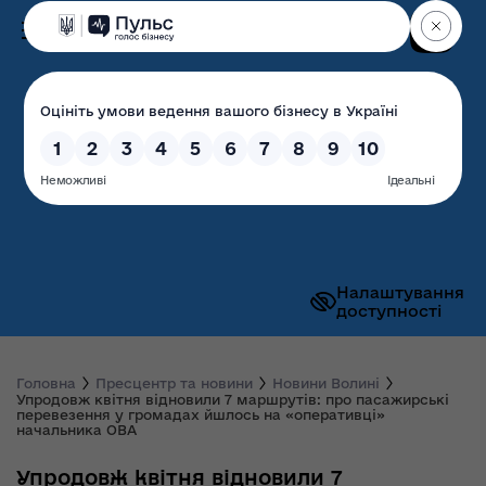
Пошук
Волинська обласна
державна адміністрація
Налаштування
доступності
Головна
Пресцентр та новини
Новини Волині
Упродовж квітня відновили 7 маршрутів: про пасажирські
перевезення у громадах йшлось на «оперативці»
начальника ОВА
Упродовж квітня відновили 7