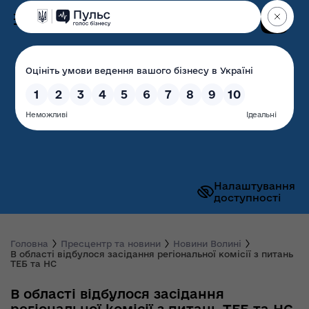
Пошук
Волинська обласна
державна адміністрація
Налаштування
доступності
Головна
Пресцентр та новини
Новини Волині
В області відбулося засідання регіональної комісії з питань
ТЕБ та НС
В області відбулося засідання