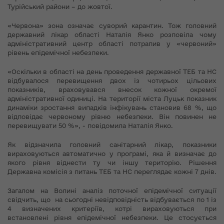
Турійський райони – до жовтої.
«Червона» зона означає суворий карантин. Тож головний
державний лікар області Наталія Янко розповіла чому
адміністративний центр області потрапив у «червоний»
рівень епідемічної небезпеки.
«Оскільки в області на день проведення державної ТЕБ та НС
відбувалося перевищення двох із чотирьох цільових
показників, враховувався внесок кожної окремої
адміністративної одиниці. На території міста Луцьк показник
динаміки зростання випадків інфікувань становив 68 %, що
відповідає червоному рівню небезпеки. Він повинен не
перевищувати 50 %», - повідомила Наталія Янко.
Як відзначила головний санітарний лікар, показники
вираховуються автоматично у програмі, яка й визначає до
якого рівня віднести ту чи іншу територію. Рішення
Державна комісія з питань ТЕБ та НС переглядає кожні 7 днів.
Загалом на Волині аналіз поточної епідемічної ситуації
свідчить, що на сьогодні невідповідність відбувається по 1 із
4 визначених критеріїв, котрі вираховуються при
встановлені рівня епідемічної небезпеки. Це стосується