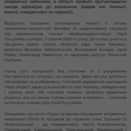
епідемічної небезпеки, в області прийняті протиепідемічні
заходи відповідно до визначених Урядом зон (зеленої,
жовтої, помаранчевої та червоної).
Відбулося засідання регіональної комісії з питань
техногенно-екологічної безпеки та надзвичайних ситуацій
під керівництвом голови облдержадміністрації Юрія
Погуляйка сьогодні, 3 серпня 2020-го року. До слова, участь в
засідання взяли голова обласної ради Ірина Вахович,
депутати Михайло Імберовський, Володимир Бондар, Юрій
Ройко, Олександр Омельчук та народний депутат Вячеслав
Рубльов.
«Хочу усіх попросити без політики та з розумінням
поставитися до ситуації, що виникла. Зараз ми усе детально
обговоримо та розберемося. Головний державний санітарний
лікар області зараз усе розповість про червону, помаранчеву
і зелену зони. Ми сьогодні повинні прийняти правильне
рішення, яке усі міські голови повинні виконати», - зазначив
на початку голова ОДА Юрій Погуляйко.
Нагадаємо, що місто Луцьк за рівнем поширення епідемічної
небезпеки COVID-19 потрапив до червоної зони, Луцький та
Любешівський – до помаранчевої, місто Нововолинськ,
Горохівський, Ківерцівський, Локачинський, Маневицький і