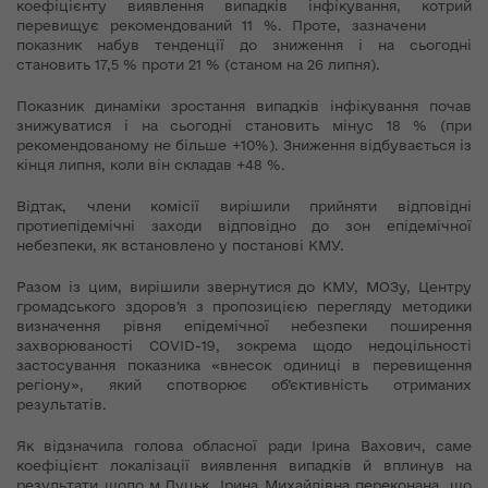
коефіцієнту виявлення випадків інфікування, котрий
перевищує рекомендований 11 %. Проте, зазначени
показник набув тенденції до зниження і на сьогодні
становить 17,5 % проти 21 % (станом на 26 липня).
Показник динаміки зростання випадків інфікування почав
знижуватися і на сьогодні становить мінус 18 % (при
рекомендованому не більше +10%). Зниження відбувається із
кінця липня, коли він складав +48 %.
Відтак, члени комісії вирішили прийняти відповідні
протиепідемічні заходи відповідно до зон епідемічної
небезпеки, як встановлено у постанові КМУ.
Разом із цим, вирішили звернутися до КМУ, МОЗу, Центру
громадського здоров’я з пропозицією перегляду методики
визначення рівня епідемічної небезпеки поширення
захворюваності COVID-19, зокрема щодо недоцільності
застосування показника «внесок одиниці в перевищення
регіону», який спотворює об’єктивність отриманих
результатів.
Як відзначила голова обласної ради Ірина Вахович, саме
коефіцієнт локалізації виявлення випадків й вплинув на
результати щодо м.Луцьк. Ірина Михайлівна переконана, що