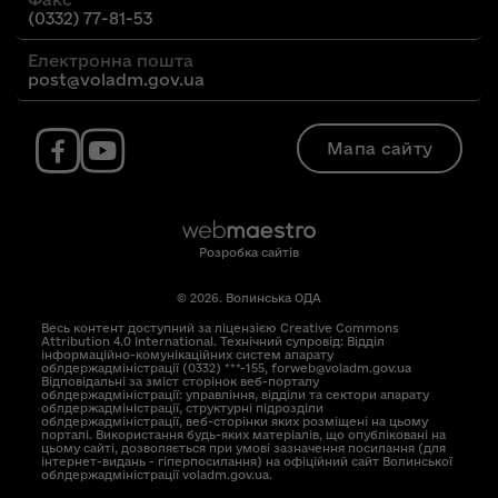
(0332) 77-81-53
Електронна пошта
post@voladm.gov.ua
Мапа сайту
Розробка сайтів
© 2026. Волинська ОДА
Весь контент доступний за ліцензією Creative Commons
Attribution 4.0 International. Технічний супровід: Відділ
інформаційно-комунікаційних систем апарату
облдержадміністрації (0332) ***-155, forweb@voladm.gov.ua
Відповідальні за зміст сторінок веб-порталу
облдержадміністрації: управління, відділи та сектори апарату
облдержадміністрації, структурні підрозділи
облдержадміністрації, веб-сторінки яких розміщені на цьому
порталі. Використання будь-яких матеріалів, що опубліковані на
цьому сайті, дозволяється при умові зазначення посилання (для
інтернет-видань - гіперпосилання) на офіційний сайт Волинської
облдержадміністрації voladm.gov.ua.