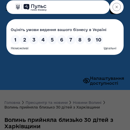
Пошук
Волинська обласна
державна адміністрація
Налаштування
доступності
Головна
Пресцентр та новини
Новини Волині
Волинь прийняла близько 30 дітей з Харківщини
Волинь прийняла близько 30 дітей з
Харківщини