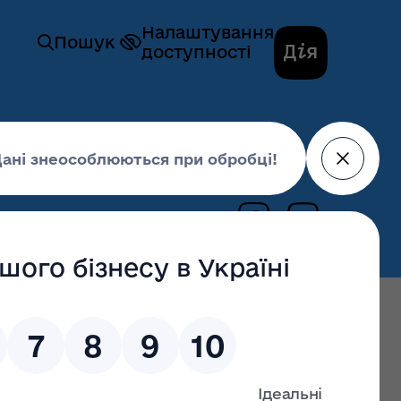
Налаштування
Пошук
доступності
та-побратими до єдності з Україною
31 жовтня 2024,
17:25
ади закликають