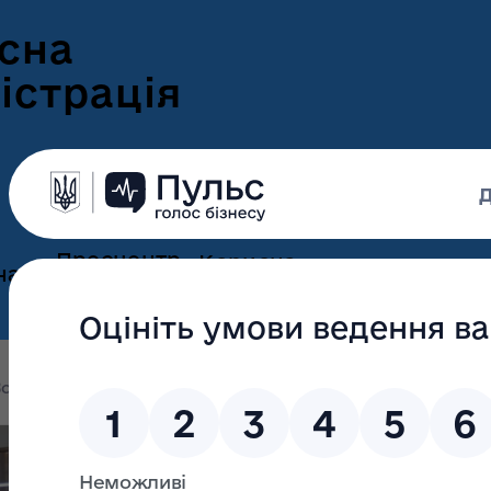
сна
істрація
Пресцентр
Корисна
нам
та новини
інформація
Оголошення
Інформація для
ення
ветеранів
Новини Волині
олині
Волинські громади закликають європейські міс
ні
Інформація для
е-Ветеран
Фотогалерея
ВПО
Волинські гром
Відеогалерея
Подати е-