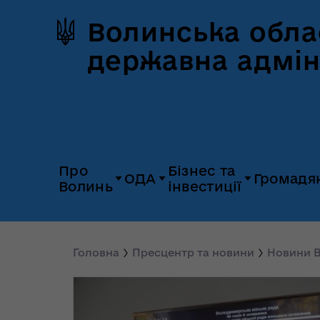
Волинська обла
державна адмін
Про
Бізнес та
ОДА
Громадя
Волинь
інвестиції
Герб та прапор
Дія.Бізнес
Керівництво
Розпорядж
Історія Волині
Платформа
Головна
Пресцентр та новини
Новини В
Органи влади
Відкриті да
«Пульс»
Природні ресурси
Діяльність
Доступ до
Апарат
UNITED 24
публічної
облдержадміністрації
Паспорт області
Довідник