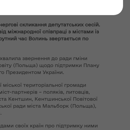
ста-побратими до
ною
чергові скликання депутатських сесій.
д міжнародної співпраці з містами із
крутний час Волинь звертається по
ухвалила звернення до ради гміни
овіту (Польща) щодо підтримки Плану
го Президентом України.
ї міської територіальної громади
іст-партнерів – поляків, литовців,
міста Кентшин, Кентшинської Повітової
іської ради міста Мальборк (Польща),
.
дами своїх країн про підтримку ними