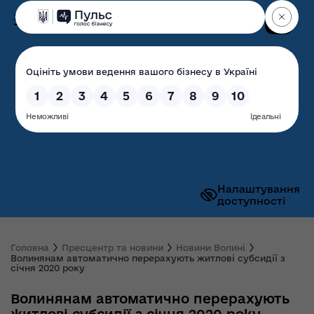
Пошук
Волинська обласна
державна адміністрація
Налаштування
доступності
Головна
Пресцентр та новини
Новини Волині
Волинянам автоматично перерахують житлові субсидії з
січня 2020 року
Волинянам автоматично перерахують