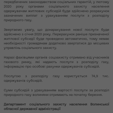
передбачених законодавством соціальних гарантій, у лютому
2020 року органами соціального захисту населення
одержувачам житлових субсидій буде здійснено розрахунок
зазначених виплат з урахуванням послуги з розподілу
природного газу.
Звертаємо увагу, що донарахування нової послуги буде
здійснено з січня 2020 року. Перерахунок раніше призначеної
житлової субсидії буде проведено автоматично, тому немає
необхідності громадянам додатково звертатися до місцевих
управлінь соціального захисту.
Наразі фахівцями органів соцзахисту отримано від учасників
газового ринку, які надають послуги з розподілу газу,
інформацію про особові рахунки одержувачів субсидій.
Послугою з розподілу газу користується 74,9 тис.
одержувачів субсидій.
Суми субсидій з урахуванням вартості послуги за розподіл
природного газу волиняни отримають на початку березня.
Департамент соціального захисту населення Волинської
обласної державної адміністрації