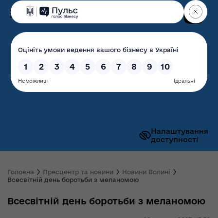
Пошук
Волинська обласна
державна адміністрація
Налаштування
доступності
Головна
Пресцентр та новини
Новини Волині
Всесвітній день боротьби з меланомою
Всесвітній день боротьби з меланомою