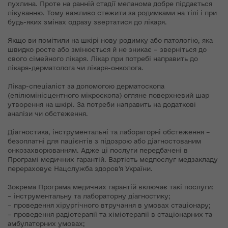
пухлина. Проте на ранній стадії меланома добре піддається
лікуванню. Тому важливо стежити за родимками на тілі і при
будь-яких змінах одразу звертатися до лікаря.
Якщо ви помітили на шкірі нову родимку або патологію, яка
швидко росте або змінюється й не зникає – зверніться до
свого сімейного лікаря. Лікар при потребі направить до
лікаря-дерматолога чи лікаря-онколога.
Лікар-спеціаліст за допомогою дерматоскопа
(епілюмінісцентного мікроскопа) огляне поверхневий шар
утворення на шкірі. За потреби направить на додаткові
аналізи чи обстеження.
Діагностика, інструментальні та лабораторні обстеження –
безоплатні для пацієнтів з підозрою або діагностованим
онкозахворюванням. Адже ці послуги передбачені в
Програмі медичних гарантій. Вартість медпослуг медзакладу
перераховує Нацслужба здоров’я України.
Зокрема Програма медичних гарантій включає такі послуги:
– інструментальну та лабораторну діагностику;
– проведення хірургічного втручання в умовах стаціонару;
– проведення радіотерапії та хіміотерапії в стаціонарних та
амбулаторних умовах;