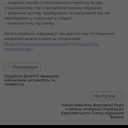
– лікарські засоби з Національного переліку як при
стаціонарному, так і при амбулаторному лікуванні;
– медичний догляд, перебування та харчування під час
перебування у стаціонарі в лікарні;
– психологічну підтримку.
Багато корисної інформації про діагностику та лікування
меланоми можна знайти за посиланням
https://www.melanomaukraine.org
та
https://stop-
melanoma.net/
.
Попередня
Студенти ДонНТУ передали
військовим автомобіль та
генератор
Наступна
Члени Комітету Верховної Ради
з питань інтеграції України до
Європейського Союзу відвідали
Волинь