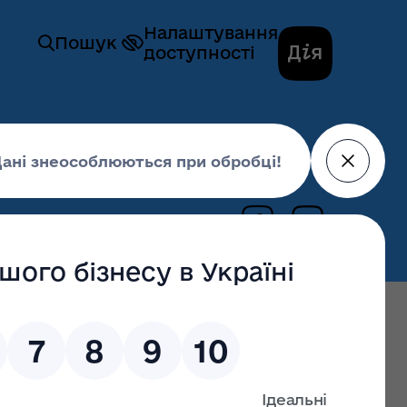
Налаштування
Пошук
доступності
юнків
29 травня 2023,
16:40
а життя»: молодь