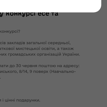
ти участь у
у конкурсі есе та
конкурсі
?
асів закладів загальної середньої,
аткової мистецької освіти, а також
них громадських організацій України.
ати до 30 червня поштою на адресу:
ониського, 8/14, 9 поверх (Навчально-
.
і цінні подарунки.