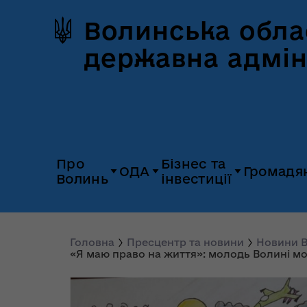
Волинська обла
державна адмін
Про
Бізнес та
ОДА
Громадя
Волинь
інвестиції
Герб та прапор
Дія.Бізнес
Керівництво
Розпорядж
Історія Волині
Платформа
Головна
Пресцентр та новини
Новини В
Органи влади
Відкриті да
«Я маю право на життя»: молодь Волині мо
«Пульс»
Природні ресурси
Діяльність
Доступ до
Апарат
UNITED 24
публічної
облдержадміністрації
Паспорт області
Довідник