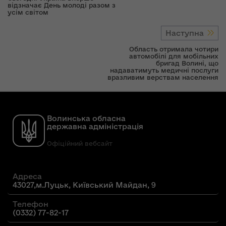
відзначає День молоді разом з
усім світом
Наступна
Область отримала чотири
автомобілі для мобільних
бригад Волині, що
надаватимуть медичні послуги
вразливим верствам населення
Волинська обласна
державна адміністрація
Офіційний вебсайт
Адреса
43027,м.Луцьк, Київський Майдан, 9
Телефон
(0332) 77-82-17