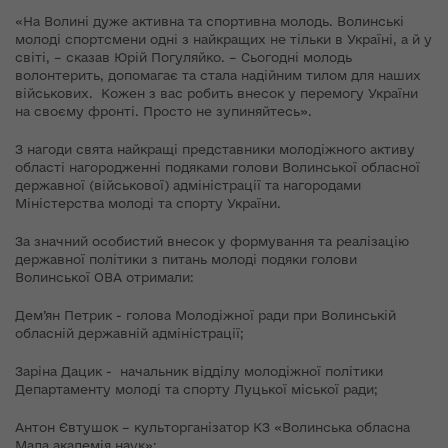
«На Волині дуже активна та спортивна молодь. Волинські
молоді спортсмени одні з найкращих не тільки в Україні, а й у
світі, – сказав Юрій Погуляйко. – Сьогодні молодь
волонтерить, допомагає та стала надійним тилом для наших
військових. Кожен з вас робить внесок у перемогу України
на своєму фронті. Просто не зупиняйтесь».
З нагоди свята найкращі представники молодіжного активу
області нагородженні подяками голови Волинської обласної
державної (військової) адміністрації та нагородами
Міністерства молоді та спорту України.
За значний особистий внесок у формування та реалізацію
державної політики з питань молоді подяки голови
Волинської ОВА отримали:
Дем’ян Петрик - голова Молодіжної ради при Волинській
обласній державній адміністрації;
Заріна Дацик - начальник відділу молодіжної політики
Департаменту молоді та спорту Луцької міської ради;
Антон Євтушок – культорганізатор КЗ «Волинська обласна
Мала академія наук»;