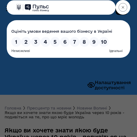
Пошук
Волинська обласна
державна адміністрація
Налаштування
доступності
Головна
Пресцентр та новини
Новини Волині
Якщо ви хочете знати якою буде Україна через 10 років -
подивіться на те, про що мріє молодь
Якщо ви хочете знати якою буде