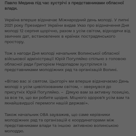
Павло Медина під час зустрічі з представниками обласної
влади.
Україна вперше відзначає Міжнародний день молоді. У липні
2021 року Президент України видав Указ про відзначення Дня
молоді 12 серпня щорічно, разом з усім світом, відходячи від
звичних дат, встановлених в країнах пострадянського
простору.
Тож з нагоди Дня молоді начальник Волинської обласної
військової адміністрації Юрій Погуляйко спільно з головою
обласної ради Григорієм Недопадом зустрілися із
представниками молодіжних рад та організацій Волині.
«Вітаю вас зі святом. Цьогоріч ми вперше відзначаємо День
молоді з усім цивілізованим світом, – звернувся до
присутніх Юрій Погуляйко. – Дякую вам за активну позицію,
за все те, що ви робите щодня. Міцного здоров’я усім вам та
якнайшвидшої перемоги нашій державі».
Також начальник ОВА зауважив, що саме керівники
молодіжних рад та організацій є координаторами між
представниками влади та іншою активною волинською
молоддю.