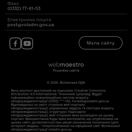
Факс
(0332) 77-81-53
Електронна пошта
post@voladm.gov.ua
Мапа сайту
Розробка сайтів
© 2026. Волинська ОДА
Весь контент доступний за ліцензією Creative Commons
Attribution 4.0 International. Технічний супровід: Відділ
інформаційно-комунікаційних систем апарату
облдержадміністрації (0332) ***-155, forweb@voladm.gov.ua
Відповідальні за зміст сторінок веб-порталу
облдержадміністрації: управління, відділи та сектори апарату
облдержадміністрації, структурні підрозділи
облдержадміністрації, веб-сторінки яких розміщені на цьому
порталі. Використання будь-яких матеріалів, що опубліковані на
цьому сайті, дозволяється при умові зазначення посилання (для
інтернет-видань - гіперпосилання) на офіційний сайт Волинської
облдержадміністрації voladm.gov.ua.