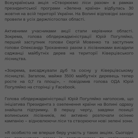
Всеукраїнська акція «Створюємо ліси разом» в рамках
президентської програми «Зелена країна» відбулась 30
жовтня на всій території України. На Волині відповідні заходи
провели в усіх держлісгоспах області.
Активними учасниками акції стали керівники області.
Зокрема, голова облдержадміністрації Юрій Погуляйко,
перший заступник голови Сергій Мовенко та заступник
голови Олександр Троханенко разом з лісівниками висадили
саджанці майбутніх дерев на території Ківерцівського
лісництва.
«Зокрема, висаджували дуб та сосну у Ківерцівському
лісництві. Загалом, майже 3500 майбутніх деревець тепер
росте на 0,7 га площі», - повідомив голова ОДА Юрій
Погуляйко на сторінці у Facebook.
Голова облдержадміністрації Юрій Погуляйко наголосив, що
ініціатива Президента з озеленення країни на Волині одразу
знайшла підтримку. В першу чергу, завдяки позиції
волинських лісівників, які активно розпочали осінню
кампанію – відновлюючи ліси та створюючи нові зелені зони.
«Я особисто не вперше беру участь у таких акціях. Сьогодні