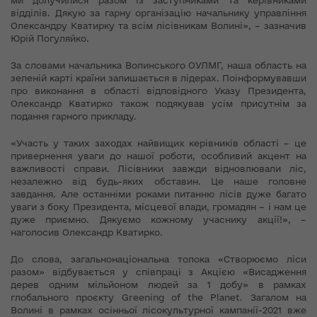
ми долучилися разом із заступниками та керівниками
відділів. Дякую за гарну організацію начальнику управління
Олександру Кватирку та всім лісівникам Волині», – зазначив
Юрій Погуляйко.
За словами начальника Волинського ОУЛМГ, наша область на
зеленій карті країни залишається в лідерах. Поінформувавши
про виконання в області відповідного Указу Президента,
Олександр Кватирко також подякував усім присутнім за
подання гарного прикладу.
«Участь у таких заходах найвищих керівників області – це
привернення уваги до нашої роботи, особливий акцент на
важливості справи. Лісівники завжди відновлювали ліс,
незалежно від будь-яких обставин. Це наше головне
завдання. Але останніми роками питанню лісів дуже багато
уваги з боку Президента, місцевої влади, громадян – і нам це
дуже приємно. Дякуємо кожному учаснику акції!», –
наголосив Олександр Кватирко.
До слова, загальнонаціональна толока «Створюємо ліси
разом» відбувається у співпраці з Акцією «Висадження
дерев одним мільйоном людей за 1 добу» в рамках
глобального проєкту Greening of the Planet. Загалом на
Волині в рамках осінньої лісокультурної кампанії-2021 вже