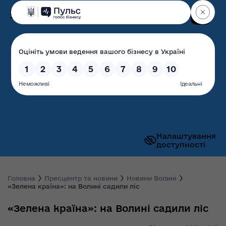
Пошук
Волинська обласна
державна адміністрація
Налаштування
доступності
Головна
Пресцентр та новини
Новини Волині
«Зелена країна»: на Волині садили ліс
«Зелена країна»: на Волині садили ліс