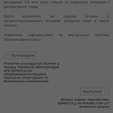
висаджено 2,6 млн штук сіянців та саджанців основних і
декоративних порід.
Варто відзначити, що перший мільйон із
загальнонаціонального мільярда висадили саме в нашій
області.
Управління інформаційної та внутрішньої політики
облдержадміністрації
Попередня
Розвиток кіноіндустрії Волині: у
Луцьку підписали Меморандум
між Волинською
облдержадміністрацією,
Одеською кіностудією та
Волинською кінокомісією
Наступна
Маємо хороші перспективи
привести у належний стан усі
волинські дороги