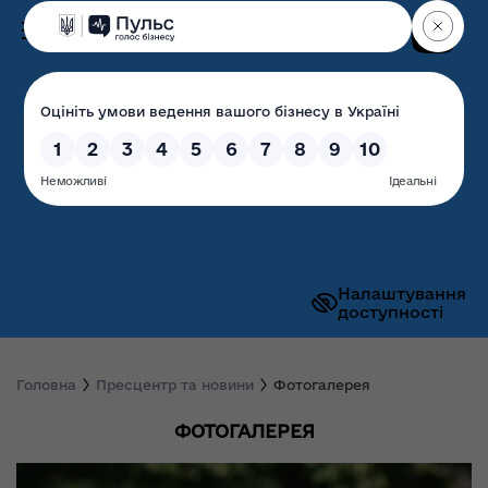
Пошук
Волинська обласна
державна адміністрація
Налаштування
доступності
Головна
Пресцентр та новини
Фотогалерея
ФОТОГАЛЕРЕЯ