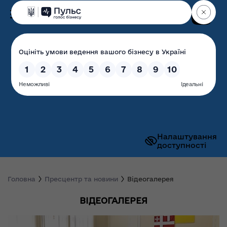
Пошук
Волинська обласна
державна адміністрація
Налаштування
доступності
Головна
Пресцентр та новини
Відеогалерея
ВІДЕОГАЛЕРЕЯ