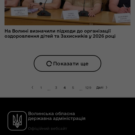
На Волині визначили підходи до організації
оздоровлення дітей та Захисників у 2026 році
Показати ще
1
3
4
5
129
Далі
...
...
Волинська обласна
державна адміністрація
Офіційний вебсайт