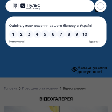
Пошук
Волинська обласна
державна адміністрація
Налаштування
доступності
Головна
Пресцентр та новини
Відеогалерея
ВІДЕОГАЛЕРЕЯ