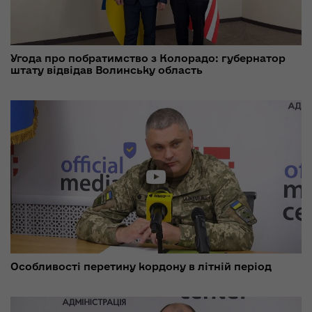
Угода про побратимство з Колорадо: губернатор
штату відвідав Волинську область
Особливості перетину кордону в літній період