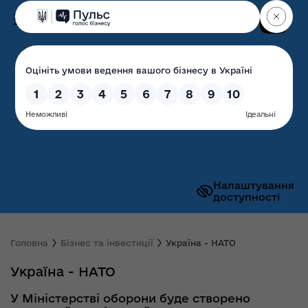
Пошук
Волинська обласна
державна адміністрація
Налаштування
доступності
Головна
Бізнес та інвестиції
Україна - НАТО
Україна - НАТО
У Міністерстві оборони буде створено