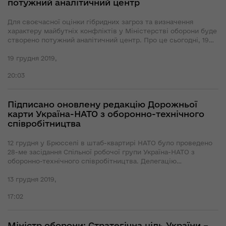
потужний аналітичний центр
Для своєчасної оцінки гібридних загроз та визначення
характеру майбутніх конфліктів у Міністерстві оборони буде
створено потужний аналітичний центр. Про це сьогодні, 19
грудня, повідомив заступник Міністра оборони України
Олександр Поліщук під час презентації програми
19 грудня 2019,
трансформації Міністерства оборони та Збройних Сил
20:03
України.
Підписано оновлену редакцію Дорожньої
карти Україна-НАТО з оборонно-технічного
співробітництва
12 грудня у Брюсселі в штаб-квартирі НАТО було проведено
28-ме засідання Спільної робочої групи Україна-НАТО з
оборонно-технічного співробітництва. Делегацію
Міністерства оборони України очолив заступник Міністра
оборони України Анатолій Петренко, делегацію Альянсу
13 грудня 2019,
очолював помічник Генерального секретаря НАТО з
17:02
оборонних інвестицій Каміль Гранд.
Міністр оборони: Стратегічна ціль України –