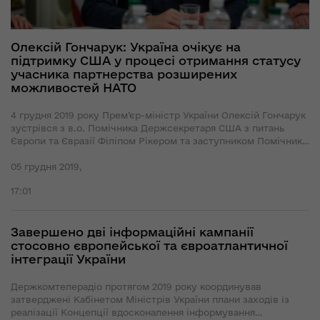
Олексій Гончарук: Україна очікує на
підтримку США у процесі отримання статусу
учасника партнерства розширених
можливостей НАТО
4 грудня 2019 року Прем’єр-міністр України Олексій Гончарук
зустрівся з в.о. Помічника Держсекретаря США з питань
Європи та Євразії Філіпом Рікером та заступником Помічника
Держсекретаря США Джорджем Кентом. В ході зустрічі
сторони обговорили наступні питання.
05 грудня 2019,
17:01
Завершено дві інформаційні кампанії
стосовно європейської та євроатлантичної
інтеграції України
Держкомтелерадіо протягом 2019 року координував
затверджені Кабінетом Міністрів України плани заходів із
реалізації Концепції вдосконалення інформування