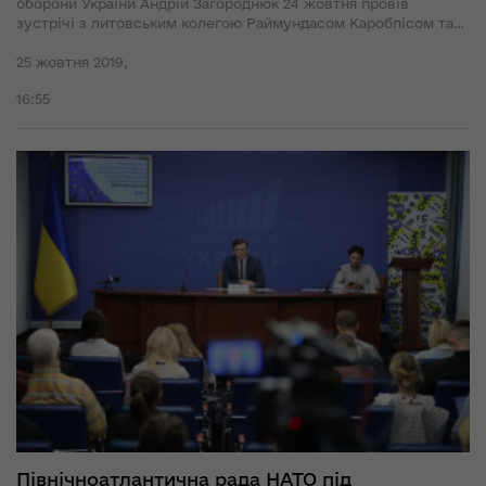
оборони України Андрій Загороднюк 24 жовтня провів
зустрічі з литовським колегою Раймундасом Кароблісом та
заступником Міністра оборони Канади Гордоном Веннером.
25 жовтня 2019,
16:55
Північноатлантична рада НАТО під