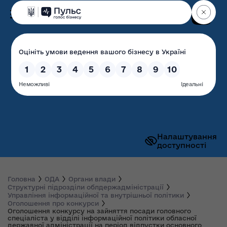
Пошук
Волинська обласна
державна адміністрація
Налаштування
доступності
Головна
ОДА
Органи влади
Структурні підрозділи облдержадміністрації
Управління інформаційної та внутрішньої політики
Оголошення про конкурси
Оголошення конкурсу на зайняття посади головного
спеціаліста у відділі інформаційної політики обласної
державної адміністрації на період відпустки основного