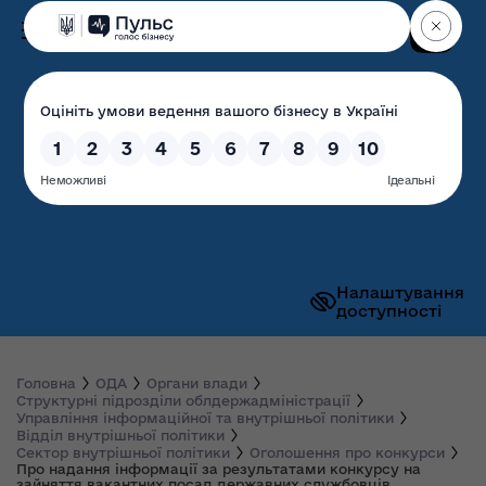
Пошук
Волинська обласна
державна адміністрація
Налаштування
доступності
Головна
ОДА
Органи влади
Структурні підрозділи облдержадміністрації
Управління інформаційної та внутрішньої політики
Відділ внутрішньої політики
Сектор внутрішньої політики
Оголошення про конкурси
Про надання інформації за результатами конкурсу на
зайняття вакантних посад державних службовців