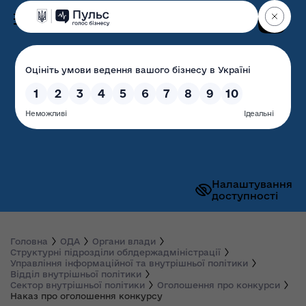
Пошук
Волинська обласна
державна адміністрація
Налаштування
доступності
Головна
ОДА
Органи влади
Структурні підрозділи облдержадміністрації
Управління інформаційної та внутрішньої політики
Відділ внутрішньої політики
Сектор внутрішньої політики
Оголошення про конкурси
Наказ про оголошення конкурсу