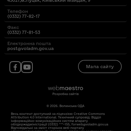
43027,м.Луцьк, Київський Майдан, 9
Телефон
(0332) 77-82-17
Факс
(0332) 77-81-53
Електронна пошта
post@voladm.gov.ua
Мапа сайту
Розробка сайтів
© 2026. Волинська ОДА
Весь контент доступний за ліцензією Creative Commons
Attribution 4.0 International. Технічний супровід: Відділ
інформаційно-комунікаційних систем апарату
облдержадміністрації (0332) ***-155, forweb@voladm.gov.ua
Відповідальні за зміст сторінок веб-порталу