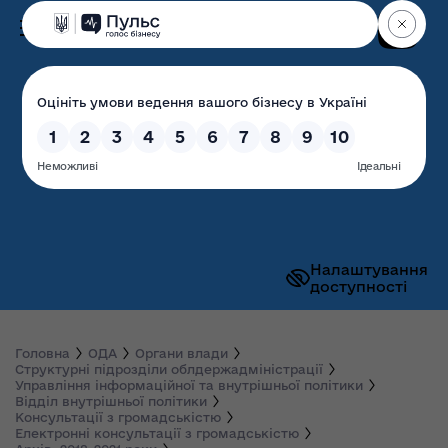
Пошук
Волинська обласна
державна адміністрація
Налаштування
доступності
Головна
ОДА
Органи влади
Структурні підрозділи облдержадміністрації
Управління інформаційної та внутрішньої політики
Відділ внутрішньої політики
Консультації з громадськістю
Електронні консультації з громадськістю