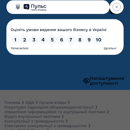
Пошук
Волинська обласна
державна адміністрація
Налаштування
доступності
Головна
ОДА
Органи влади
Структурні підрозділи облдержадміністрації
Управління інформаційної та внутрішньої політики
Відділ внутрішньої політики
Консультації з громадськістю
Електронні консультації з громадськістю