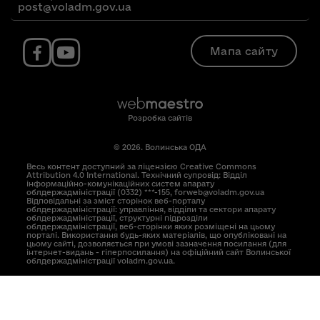
post@voladm.gov.ua
Мапа сайту
Розробка сайтів
© 2026. Волинська ОДА
Весь контент доступний за ліцензією Creative Commons
Attribution 4.0 International. Технічний супровід: Відділ
інформаційно-комунікаційних систем апарату
облдержадміністрації (0332) ***-155, forweb@voladm.gov.ua
Відповідальні за зміст сторінок веб-порталу
облдержадміністрації: управління, відділи та сектори апарату
облдержадміністрації, структурні підрозділи
облдержадміністрації, веб-сторінки яких розміщені на цьому
порталі. Використання будь-яких матеріалів, що опубліковані на
цьому сайті, дозволяється при умові зазначення посилання (для
інтернет-видань - гіперпосилання) на офіційний сайт Волинської
облдержадміністрації voladm.gov.ua.