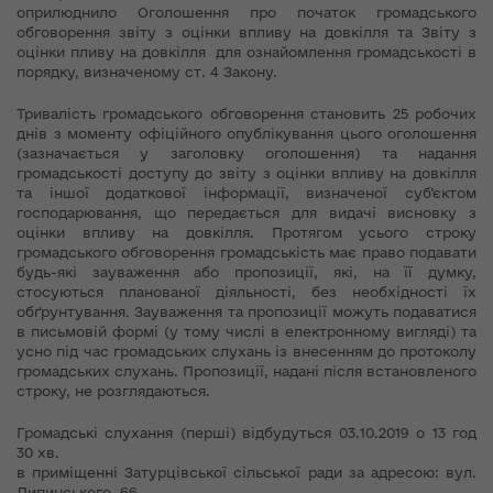
оприлюднило Оголошення про початок громадського
обговорення звіту з оцінки впливу на довкілля та Звіту з
оцінки пливу на довкілля для ознайомлення громадськості в
порядку, визначеному ст. 4 Закону.
Тривалість громадського обговорення становить 25 робочих
днів з моменту офіційного опублікування цього оголошення
(зазначається у заголовку оголошення) та надання
громадськості доступу до звіту з оцінки впливу на довкілля
та іншої додаткової інформації, визначеної суб’єктом
господарювання, що передається для видачі висновку з
оцінки впливу на довкілля. Протягом усього строку
громадського обговорення громадськість має право подавати
будь-які зауваження або пропозиції, які, на її думку,
стосуються планованої діяльності, без необхідності їх
обґрунтування. Зауваження та пропозиції можуть подаватися
в письмовій формі (у тому числі в електронному вигляді) та
усно під час громадських слухань із внесенням до протоколу
громадських слухань. Пропозиції, надані після встановленого
строку, не розглядаються.
Громадські слухання (перші) відбудуться 03.10.2019 о 13 год
30 хв.
в приміщенні Затурцівської сільської ради за адресою: вул.
Липинського, 66,