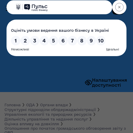
Пошук
Волинська обласна
державна адміністрація
Налаштування
доступності
Головна
ОДА
Органи влади
Структурні підрозділи облдержадміністрації
Управління екології та природних ресурсів
Діяльність управління та надання послуг
Оцінка впливу на довкілля
Оголошення про початок громадського обговорення звіту з
ОВД