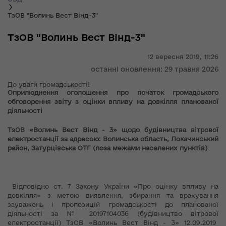
ТзОВ "Волинь Вест Вінд-3"
ТзОВ "Волинь Вест Вінд-3"
12 вересня 2019,
11:26
останні оновлення: 29 травня 2026
До уваги громадськості!
Оприлюднення
оголошення про початок громадського
обговорення звіту з оцінки впливу на довкілля планованої
діяльності
ТзОВ «Волинь Вест Вінд - 3» щодо будівництва вітрової
електростанції за адресою: Волинська область, Локачинський
район, Затурцівська ОТГ (поза межами населених пунктів)
Відповідно ст. 7 Закону України «Про оцінку впливу на
довкілля» з метою виявлення, збирання та врахування
зауважень і пропозицій громадськості до планованої
діяльності за № 20197104036 (будівництво вітрової
електростанції) ТзОВ «Волинь Вест Вінд - 3» 12.09.2019