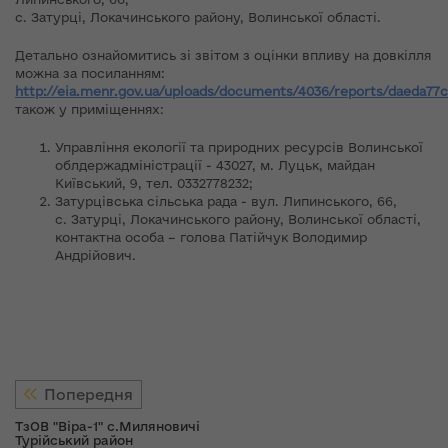
с. Затурці, Локачинського району, Волинської області.
Детально ознайомитись зі звітом з оцінки впливу на довкілля
можна за посиланням:
http://eia.menr.gov.ua/uploads/documents/4036/reports/daeda77
також у приміщеннях:
Управління екології та природних ресурсів Волинської
облдержадміністрації - 43027, м. Луцьк, майдан
Київський, 9, тел. 0332778232;
Затурцівська сільська рада - вул. Липинського, 66,
с. Затурці, Локачинського району, Волинської області,
контактна особа – голова Патійчук Володимир
Андрійович.
Попередня
ТзОВ "Віра-1" с.Миляновичі
Турійський район