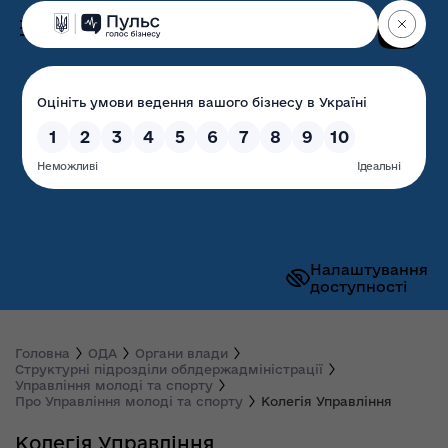
Пошук
Волинська обласна
державна адміністрація
Налаштування
доступності
Головна
ОДА
Органи влади
Структурні підрозділи облдержадміністрації
Управління молоді та спорту
Про Управління молоді та спорту
Колегія Управління
Колегія Управління