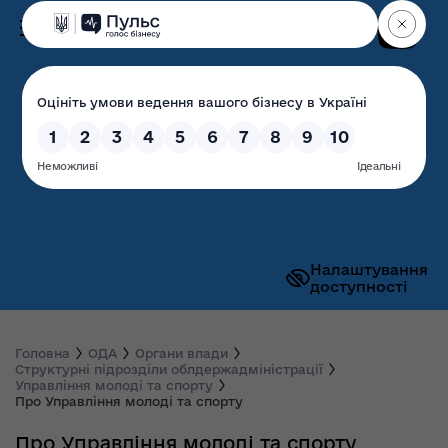
Пошук
Волинська обласна
державна адміністрація
Налаштування
доступності
Головна
ОДА
Органи влади
Структурні підрозділи облдержадміністрації
Управління молоді та спорту
Про Управління молоді та спорту
Про Управління молоді та спорту