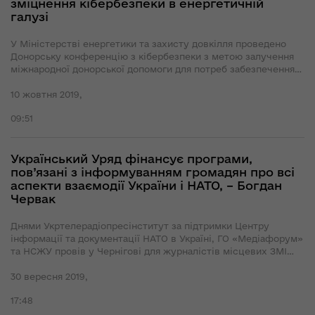
зміцнення кібербезпеки в енергетичній
галузі
У Міністерстві енергетики та захисту довкілля проведено
Донорську конференцію з кібербезпеки з метою залучення
міжнародної донорської допомоги для потреб забезпечення
енергетичної безпеки України.
10 жовтня 2019,
09:51
Український Уряд фінансує програми,
пов’язані з інформуванням громадян про всі
аспекти взаємодії України і НАТО, – Богдан
Червак
Днями Укртелерадіопресінститут за підтримки Центру
інформації та документації НАТО в Україні, ГО «Медіафорум»
та НСЖУ провів у Чернігові для журналістів місцевих ЗМІ
cемінар «Співробітництво Україна – НАТО. Регіональний
вимір».
30 вересня 2019,
17:48