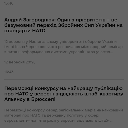
15:46
Андрій Загороднюк: Один з пріоритетів – це
безумовний перехід Збройних Сил України на
стандарти НАТО
12 вересня у Національному університеті оборони України
імені Івана Черняховського розпочався міжнародний семінар
з питань реформування системи управління за участю
експертів Європейського центру з досліджень питань
безпеки імені Джорджа К. Маршала.
12 вересня 2019,
16:43
Переможці конкурсу на найкращу публікацію
про НАТО у вересні відвідають штаб-квартиру
Альянсу в Брюсселі
Переможці конкурсу серед регіональних медіа на найкращий
матеріал про НАТО та державну політику у сфері
євроатлантичної інтеграції у вересні відвідають штаб-
квартиру Північноатлантичного Альянсу у Брюсселі. Почесні