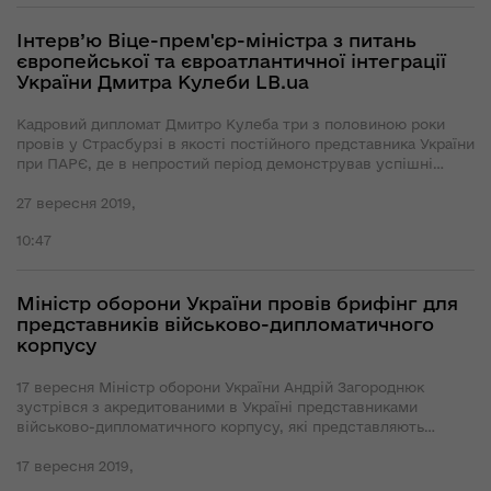
Інтерв’ю Віце-прем'єр-міністра з питань
європейської та євроатлантичної інтеграції
України Дмитра Кулеби LB.ua
Кадровий дипломат Дмитро Кулеба три з половиною роки
провів у Страсбурзі в якості постійного представника України
при ПАРЄ, де в непростий період демонстрував успішні
результати роботи. В тісній співпраці з нашою
парламентською делегацією відстоював інтерес України на
27 вересня 2019,
міжнародній арені. За кілька місяців до фактичного
10:47
завершення каденції Кулеби в Страсбурзі делегацію Росії
було повернуто до складу ПАРЄ. Самого Дмитра тоді
відкликали (в знак протесту) до Києва, на консультації. А вже
Міністр оборони України провів брифінг для
незабаром йому зателефонував майбутній очільник КМУ
Гончарук, який тоді якраз формував свою команду. В складі
представників військово-дипломатичного
якої Кулеба посів місце віце-прем'єра з європейської
корпусу
інтеграції. Призначення доволі позитивно сприйняли всі
профільні кола: політикум, колеги-дипломати, зарубіжні
17 вересня Міністр оборони України Андрій Загороднюк
партнери. Адже в професійності «віце» сумніватися не
зустрівся з акредитованими в Україні представниками
доводиться.
військово-дипломатичного корпусу, які представляють
держави-члени НАТО та ЄС.
17 вересня 2019,