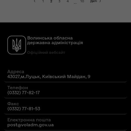
1
2
3
4
10
Далі
...
Волинська обласна
державна адміністрація
Офіційний вебсайт
Адреса
43027,м.Луцьк, Київський Майдан, 9
Телефон
(0332) 77-82-17
Факс
(0332) 77-81-53
Електронна пошта
post@voladm.gov.ua