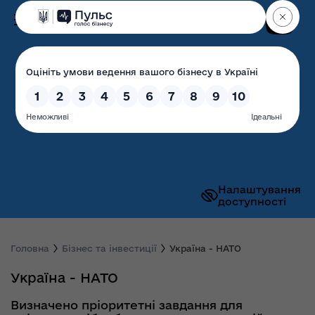
Пошук
Волинська обласна
державна адміністрація
Налаштування
доступності
Головна
Бізнес та інвестиції
Україна - НАТО
Україна - НАТО
Визначено пріоритетні завдання для