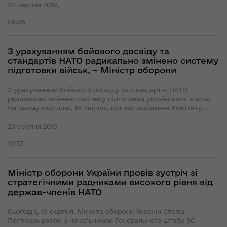
дипломи переможцям, а також тим, хто посів 2 та 3 місця,
28 серпня 2019,
вручила Віце-прем’єр-міністр з питань європейської та
09:05
євроатлантичної інтеграції України Іванна Климпуш-
Цинцадзе.
З урахуванням бойового досвіду та
стандартів НАТО радикально змінено систему
підготовки військ, – Міністр оборони
З урахуванням бойового досвіду та стандартів НАТО
радикально змінено систему підготовки українських військ.
На цьому сьогодні, 19 серпня, під час засідання Комітету
реформ Міністерства оборони та Збройних Сил України
наголосив Міністр оборони України Степан Полторак.
20 серпня 2019,
10:53
Міністр оборони України провів зустріч зі
стратегічними радниками високого рівня від
держав-членів НАТО
Сьогодні, 19 серпня, Міністр оборони України Степан
Полторак разом з начальником Генерального штабу ЗС