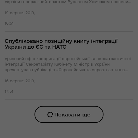
України генерал-лейтенантом Русланом Хомчаком провели
зустріч зі стратегічними радниками високого рівня від
держав-членів НАТО.
19 серпня 2019,
16:51
Опубліковано позиційну книгу інтеграції
України до ЄС та НАТО
Урядовий офіс координації європейської та євроатлантичної
інтеграції Секретаріату Кабінету Міністрів України
презентував публікацію «Європейська та євроатлантична
інтеграція», що підготовлена у форматі позиційної книги.
16 серпня 2019,
17:51
Показати ще