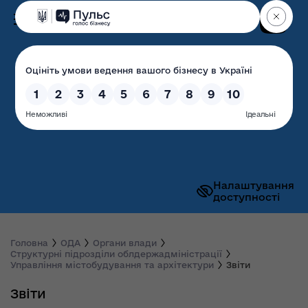
Пошук
Волинська обласна
державна адміністрація
Налаштування
доступності
Головна
ОДА
Органи влади
Структурні підрозділи облдержадміністрації
Управління містобудування та архітектури
Звіти
Звіти