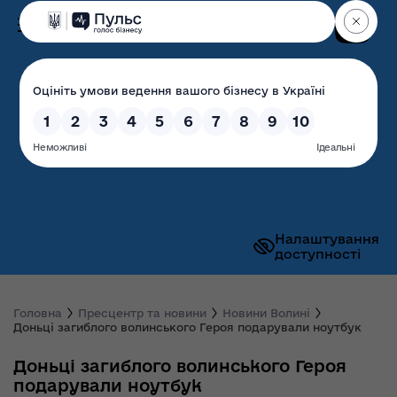
Пошук
Волинська обласна
державна адміністрація
Налаштування
доступності
Головна
Пресцентр та новини
Новини Волині
Доньці загиблого волинського Героя подарували ноутбук
Доньці загиблого волинського Героя
подарували ноутбук