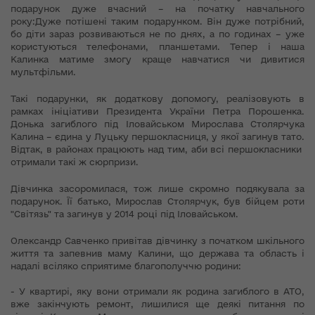
подарунок дуже вчасний – на початку навчального
року:Дуже потішені таким подарунком. Він дуже потрібний,
бо діти зараз розвиваються не по днях, а по годинах – уже
користуються телефонами, планшетами. Тепер і наша
Калинка матиме змогу краще навчатися чи дивитися
мультфільми.
Такі подарунки, як додаткову допомогу, реалізовують в
рамках ініціативи Президента України Петра Порошенка.
Донька загиблого під Іловайськом Мирослава Столярчука
Калина – єдина у Луцьку першокласниця, у якої загинув тато.
Відтак, в районах працюють над тим, аби всі першокласники
отримали такі ж сюрпризи.
Дівчинка засоромилася, тож лише скромно подякувала за
подарунок. Її батько, Мирослав Столярчук, був бійцем роти
"Світязь" та загинув у 2014 році під Іловайськом.
Олександр Савченко привітав дівчинку з початком шкільного
життя та запевнив маму Калини, що держава та область і
надалі всіляко сприятиме благополуччю родини:
- У квартирі, яку вони отримали як родина загиблого в АТО,
вже закінчують ремонт, лишилися ще деякі питання по