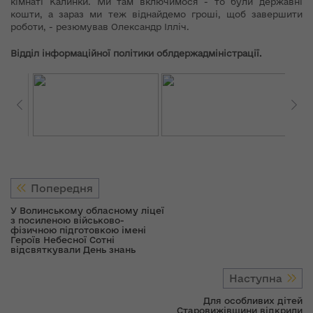
кімнаті Калинки. Ми там включимося - то були державні
кошти, а зараз ми теж віднайдемо гроші, щоб завершити
роботи, - резюмував Олександр Ілліч.
Відділ інформаційної політики облдержадміністрації.
Попередня
У Волинському обласному ліцеї
з посиленою військово-
фізичною підготовкою імені
Героїв Небесної Сотні
відсвяткували День знань
Наступна
Для особливих дітей
Старовижівщини відкрили