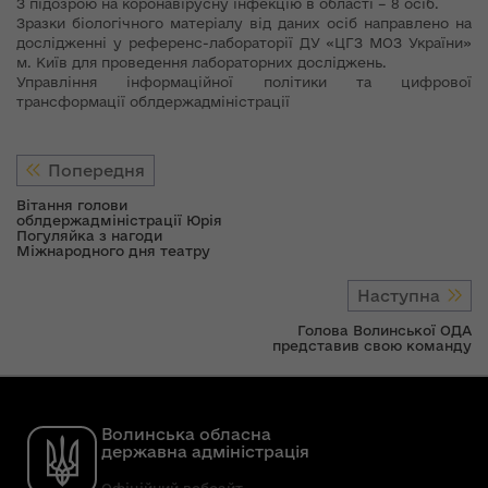
З підозрою на коронавірусну інфекцію в області – 8 осіб.
Зразки біологічного матеріалу від даних осіб направлено на
дослідженні у референс-лабораторії ДУ «ЦГЗ МОЗ України»
м. Київ для проведення лабораторних досліджень.
Управління інформаційної політики та цифрової
трансформації облдержадміністрації
Попередня
Вітання голови
облдержадміністрації Юрія
Погуляйка з нагоди
Міжнародного дня театру
Наступна
Голова Волинської ОДА
представив свою команду
Волинська обласна
державна адміністрація