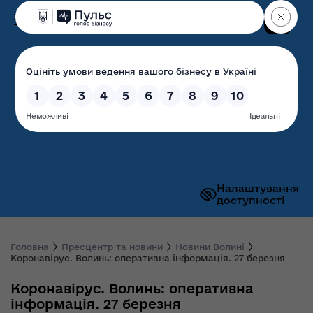
Пошук
Волинська обласна
державна адміністрація
Налаштування
доступності
Головна
Пресцентр та новини
Новини Волині
Коронавірус. Волинь: оперативна інформація. 27 березня
Коронавірус. Волинь: оперативна
інформація. 27 березня