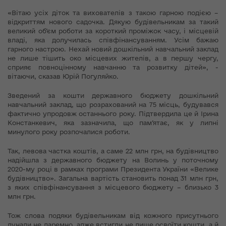
«Вітаю усіх діток та вихователів з такою гарною подією –
відкриттям нового садочка. Дякую будівельникам за такий
великий об’єм роботи за короткий проміжок часу, і місцевій
владі, яка долучилась співфінансуванням. Усім бажаю
гарного настрою. Нехай новий дошкільний навчальний заклад
не лише тішить око місцевих жителів, а в першу чергу,
сприяє повноцінному навчанню та розвитку дітей», -
вітаючи, сказав Юрій Погуляйко.
Зведений за кошти державного бюджету дошкільний
навчальний заклад, що розрахований на 75 місць, будувався
фактично упродовж останнього року. Підтвердила це й Ірина
Констанкевич, яка зазначила, що пам’ятає, як у липні
минулого року розпочалися роботи.
Так, левова частка коштів, а саме 22 млн грн, на будівництво
надійшла з державного бюджету на Волинь у поточному
2020-му році в рамках програми Президента України «Велике
будівництво». Загальна вартість становить понад 31 млн грн,
з яких співфінансування з місцевого бюджету – близько 3
млн грн.
Тож слова подяки будівельникам від кожного присутнього
лунали не даремно, адже встигли не лише освоїти кошти, а й