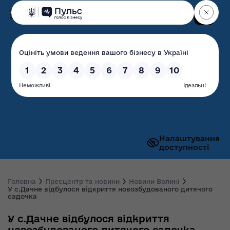
Пошук
Волинська обласна
державна адміністрація
Налаштування
доступності
Головна
Пресцентр та новини
Новини Волині
У с.Дачне відбулося відкриття новозбудованого дитячого
садочка
У с.Дачне відбулося відкриття