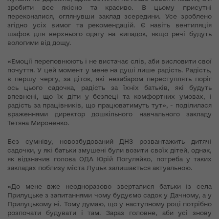
зробити все якісно та красиво. В цьому присутні
переконалися, оглянувши заклад зсередини. Усе зроблено
згідно усіх вимог та рекомендацій. Є навіть вентиляція
шафок для верхнього одягу на випадок, якщо речі будуть
вологими від дощу.
«Емоції переповнюють і не вистачає слів, аби висловити свої
почуття. У цей момент у мене на душі лише радість. Радість,
в першу чергу, за діток, які незабаром переступлять поріг
ось цього садочка, радість за їхніх батьків, які будуть
впевнені, що їх діти у безпеці та комфортних умовах, і
радість за працівників, що працюватимуть тут», - поділилася
враженнями директор дошкільного навчального закладу
Тетяна Мироненко.
Без сумніву, новозбудований ДНЗ розвантажить дитячі
садочки, у які батьки змушені були возити своїх дітей, однак,
як відзначив голова ОДА Юрій Погуляйко, потреба у таких
закладах поблизу міста Луцьк залишається актуальною.
«До мене вже неодноразово зверталися батьки із села
Прилуцьке з запитаннями чому будуємо садок у Дачному, а у
Прилуцькому ні. Тому думаю, що у наступному році потрібно
розпочати будувати і там. Зараз головне, аби усі знову