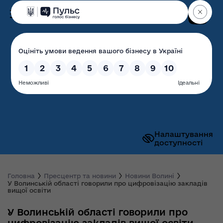
Пошук
Волинська обласна
державна адміністрація
Налаштування
доступності
Головна
Пресцентр та новини
Новини Волині
У Волинській області говорили про цифровізацію закладів
вищої освіти
У Волинській області говорили про