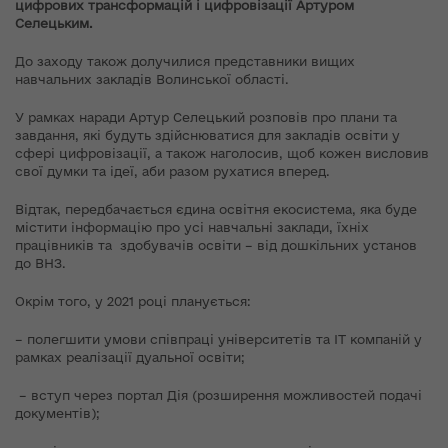
цифрових трансформацій і цифровізації Артуром
Селецьким.
До заходу також долучилися представники вищих
навчальних закладів Волинської області.
У рамках наради Артур Селецький розповів про плани та
завдання, які будуть здійснюватися для закладів освіти у
сфері цифровізації, а також наголосив, щоб кожен висловив
свої думки та ідеї, аби разом рухатися вперед.
Відтак, передбачається єдина освітня екосистема, яка буде
містити інформацію про усі навчальні заклади, їхніх
працівників та здобувачів освіти – від дошкільних установ
до ВНЗ.
Окрім того, у 2021 році планується:
– полегшити умови співпраці університетів та ІТ компаній у
рамках реалізації дуальної освіти;
– вступ через портал Дія (розширення можливостей подачі
документів);