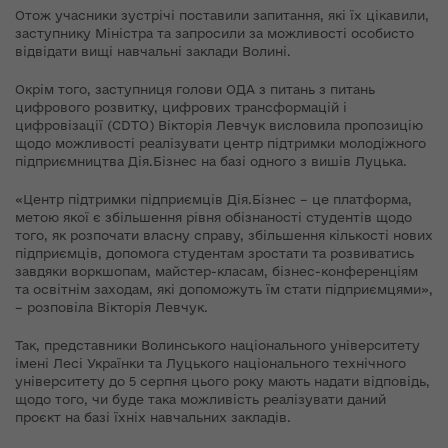
Отож учасники зустрічі поставили запитання, які їх цікавили,
заступнику Міністра та запросили за можливості особисто
відвідати вищі навчальні заклади Волині.
Окрім того, заступниця голови ОДА з питань з питань
цифрового розвитку, цифрових трансформацій і
цифровізації (CDTO) Вікторія Левчук висловила пропозицію
щодо можливості реалізувати центр підтримки молодіжного
підприємництва Дія.Бізнес на базі одного з вишів Луцька.
«Центр підтримки підприємців Дія.Бізнес – це платформа,
метою якої є збільшення рівня обізнаності студентів щодо
того, як розпочати власну справу, збільшення кількості нових
підприємців, допомога студентам зростати та розвиватись
завдяки воркшопам, майстер-класам, бізнес-конференціям
та освітнім заходам, які допоможуть їм стати підприємцями»,
– розповіла Вікторія Левчук.
Так, представники Волинського національного університету
імені Лесі Українки та Луцького національного технічного
університету до 5 серпня цього року мають надати відповідь,
щодо того, чи буде така можливість реалізувати даний
проєкт на базі їхніх навчальних закладів.