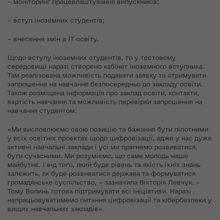
– моніторинг працевлаштування випускників;
– вступ іноземних студентів;
– внесення змін в ІТ освіту.
Щодо вступу іноземних студентів, то у тестовому
середовищі наразі створено кабінет іноземного вступника.
Там реалізована можливість подавати заявку та отримувати
запрошення на навчання безпосередньо до закладу освіти.
Також розміщена інформація про заклад освіти, контакти,
вартість навчання та можливість перевірки запрошення на
навчання студентом.
«Ми виcловлюємо свою позицію та бажання бути пілотними
у всіх освітніх проектах щодо цифровізації, адже у нас дуже
активні навчальні заклади і усі ми прагнемо розвиватися,
бути сучасними. Ми розуміємо, що саме молодь наше
майбутнє. І від того, який буде рівень та якість їхніх знань
залежить, як буде розвиватися держава та формуватися
громадянське суспільство, – зазначила Вікторія Левчук. –
Тому Волинь готова підтримувати всі ініціативи. Наразі
напрацьовуватимемо питання цифровізації та кібербезпеки у
вищих навчальних закладів».