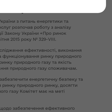
до функціонування
го газу
країни з питань енергетики та
луг розпочав роботу з аналізу
ії Закону України «Про ринок
ітня 2015 року № 329-VIII.
ослідження ефективності, виконання
а функціонування ринку природного
в ринку природного газу та якість
ання природного газу споживачам.
 забезпечити енергетичну безпеку та
 ринку природного ринку, досягти
ого газу Комітет має на меті
и щодо забезпечення ефективного