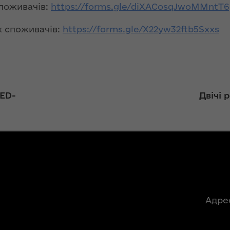
ння
споживачів:
https://forms.gle/diXACosqJwoMMntT6
«InsiderMedia».
ергії"
ВІДЕО
х споживачів:
https://forms.gle/X22yw32ftb5Sxxs
ення
Інтерв’ю
ня 2018
заступниці голови
 "Про
ОДА Вікторії
лення
Левчук для ІА
«Конкурент»
а,
LED-
Двічі 
ування
ння
Вікторія Левчук
ергії"
про плани на
посаді заступниці
голови ОДА в
ення
ефірі телеканалу
ня 2018
«Громадське
 "Про
інтерактивне
видачі
телебачення»
Адре
ування
ння
НЕФОРМАТ: