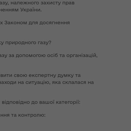
азу, належного захисту прав
ненням України.
их Законом для досягнення
ку природного газу?
зу за допомогою осіб та організацій,
овити свою експертну думку та
аходи на ситуацію, яка склалася на
відповідно до вашої категорії:
ання та контролю: