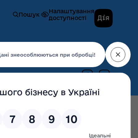
Налаштування
Пошук
доступності
функціонування ринку природного газу
05 грудня 2023,
15:29
шують пройти