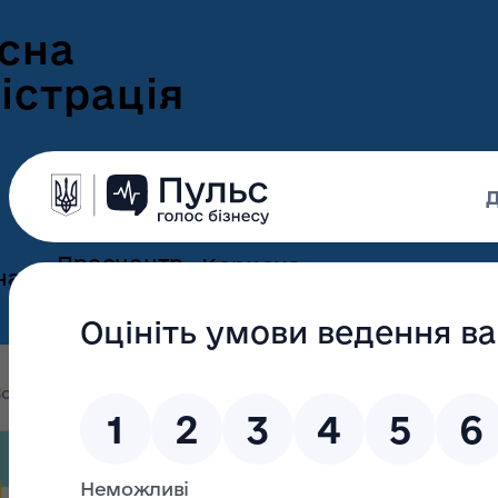
сна
істрація
Пресцентр
Корисна
нам
та новини
інформація
Оголошення
Інформація для
ення
ветеранів
Новини Волині
олині
Волинян запрошують пройти опитування щодо 
ні
Інформація для
е-Ветеран
Фотогалерея
ВПО
Волинян запро
Відеогалерея
Подати е-