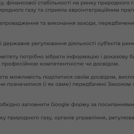
ї
, фінансової стабільності на ринку природного г
ення
иродного газу та сприяла євроінтеграційним праг
Новий
ня 2018
них
адміністративно-
 "Про
 впровадження та виконання заходи, передбачен
територіальний
у
устрій Волині: які
функції мають
новостворені
і державне регулювання діяльності суб’єктів рин
ення
ння»
районні державні
сня
адміністрації
ітету потрібно зібрати інформацію і доказову ба
№ 608
, професійною компетентністю чи досвідом.
ітарну
9 червня в області
уєте можливість поділитися своїм досвідом, висл
стартувала літня
чи позначилися (і як саме) передбачені Законом з
оздоровча
ення
кампанія для дітей
ня 2018
 "Про
еобхідно заповнити Google форму за посиланнями 
НЕФОРМАТ:
лення
інтерв’ю із
нку природного газу, органів управління, регулюв
заступником
а,
голови ОДА Ігорем
ування
Чуліпою для