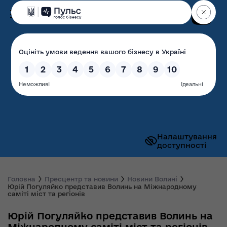
Пошук
Волинська обласна
державна адміністрація
Налаштування
доступності
Головна
Пресцентр та новини
Новини Волині
Юрій Погуляйко представив Волинь на Міжнародному
саміті міст та регіонів
Юрій Погуляйко представив Волинь на