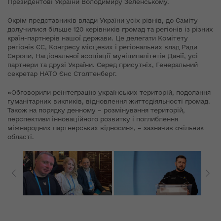
Президентові України Володимиру Зеленському.
Окрім представників влади України усіх рівнів, до Саміту
долучилися більше 120 керівників громад та регіонів із різних
країн-партнерів нашої держави. Це делегати Комітету
регіонів ЄС, Конгресу місцевих і регіональних влад Ради
Європи, Національної асоціації муніципалітетів Данії, усі
партнери та друзі України. Серед присутніх, Генеральний
секретар НАТО Єнс Столтенберг.
«Обговорили реінтеграцію українських територій, подолання
гуманітарних викликів, відновлення життєдіяльності громад.
Також на порядку денному – розмінування територій,
перспективи інноваційного розвитку і поглиблення
міжнародних партнерських відносин», – зазначив очільник
області.