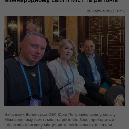
Міжнародному саміті міст та регіонів
20 квітня 2023,
17:17
Начальник Волинської ОВА Юрій Погуляйко взяв участь у
Міжнародному саміті міст та регіонів. Захід проходить з
ініціативи Конгресу місцевих та регіональних влад при