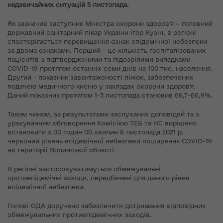
надзвичайних ситуацій 5 листопада.
Як зазначив заступник Міністра охорони здоров’я – головний
державний санітарний лікар України Ігор Кузін, в регіоні
спостерігається перевищення ознак епідемічної небезпеки
за двома ознаками. Перший - це кількість госпіталізованих
пацієнтів з підтвердженими та підозрілими випадками
COVID-19 протягом останніх семи днів на 100 тис. населення.
Другий - показник завантаженості ліжок, забезпечених
подачею медичного кисню у закладах охорони здоров'я.
Даний показник протягом 1-3 листопада становив 66,7-66,9%.
Таким чином, за результатами заслуханих доповідей та з
урахуванням обговорення Комісією ТЕБ та НС вирішено
встановити з 00 годин 00 хвилин 8 листопада 2021 р.
червоний рівень епідемічної небезпеки поширення COVID-19
на території Волинської області.
В регіоні застосовуватимуться обмежувальні
протиепідемічні заходи, передбачені для даного рівня
епідемічної небезпеки.
Голові ОДА доручено забезпечити дотримання відповідних
обмежувальних протиепідемічних заходів.