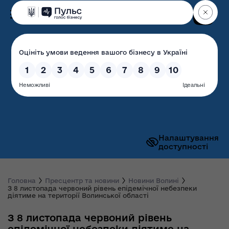
Пошук
Волинська обласна
державна адміністрація
Налаштування
доступності
Головна
Пресцентр та новини
Новини Волині
З 8 листопада червоний рівень епідемічної небезпеки
діятиме на території Волинської області
З 8 листопада червоний рівень